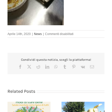
su
Aprile 14th, 2020
|
News
|
Commenti disabilitati
Corso
di
Cucina
alla
Cooperativa
Condividi questa notizia, scegli la piattaforma!
Sociale
Milonga
Facebook
X
Reddit
LinkedIn
WhatsApp
Tumblr
Pinterest
Vk
Email
Related Posts