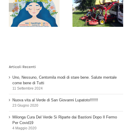
Milonga Cura Del
Nuova vita al Verde di
Verde Si Riparte dai
San Giovanni
Bastioni Dopo Il
Lupatoto!!!!!!!
di
Fermo Per Covid19
Articoli Recenti
Uno, Nessuno, Centomila modi di stare bene. Salute mentale
come bene di Tutti
11 Settembre 2024
Nuova vita al Verde di San Giovanni Lupatoto!!!!!!!
23 Giugno 2020
Milonga Cura Del Verde Si Riparte dai Bastioni Dopo Il Fermo
Per Covid19
4 Maggio 2020