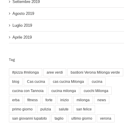
Settembre 2019
Agosto 2019
Luglio 2019
Aprile 2019
Tag
#pizza #milonga
aree verdi
bastioni Verona Milonga verde
blog
Cas cucina
cas cucina Milonga
cucina
cucina con Tannoia
cucina milonga
cuochi Milonga
erba
fitness
forte
inizio
milonga
news
primo giorno
pulizia
salute
san felice
san giovanni lupatoto
taglio
ultimo giorno
verona