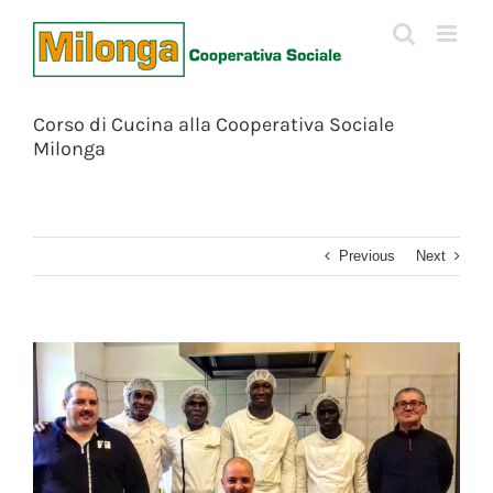
Skip
to
content
Corso di Cucina alla Cooperativa Sociale
Milonga
Previous
Next
View
Larger
Image