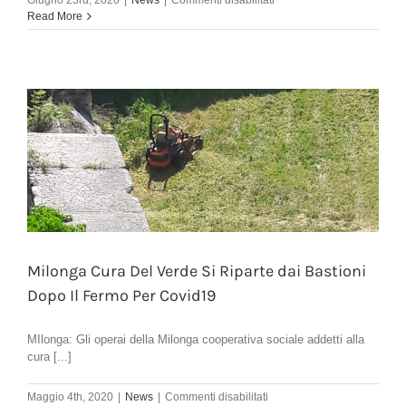
Giugno 23rd, 2020
|
News
|
Commenti disabilitati
Nuova
Read More
vita
al
Verde
di
San
Giovanni
Lupatoto!!!!!!!
Milonga Cura Del Verde Si Riparte dai Bastioni
Dopo Il Fermo Per Covid19
MIlonga: Gli operai della Milonga cooperativa sociale addetti alla
cura [...]
su
Maggio 4th, 2020
|
News
|
Commenti disabilitati