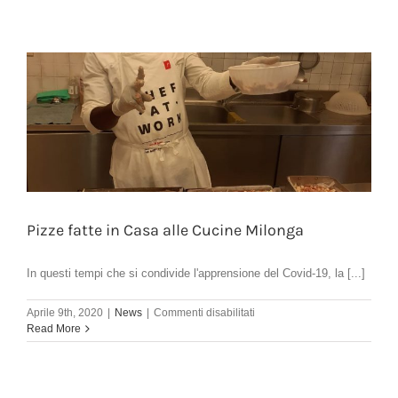
Cucina
alla
Cooperativa
Sociale
Milonga
Pizze fatte in Casa alle Cucine Milonga
In questi tempi che si condivide l'apprensione del Covid-19, la [...]
su
Aprile 9th, 2020
|
News
|
Commenti disabilitati
Pizze
Read More
fatte
in
Casa
alle