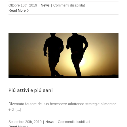
su
Ottobre 10th, 2019
|
News
|
Commenti disabilitati
Preparazione
Read More
visita
Castel
San
Felice
Più attivi e più sani
Diventata fautore del tuo benessere adottando strategie alimentari
e di [...]
su
Settembre 20th, 2019
|
News
|
Commenti disabilitati
Più
Read More