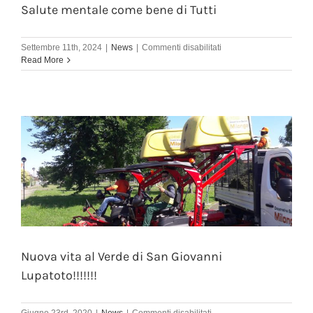
Salute mentale come bene di Tutti
su
Settembre 11th, 2024
|
News
|
Commenti disabilitati
Uno,
Read More
Nessuno,
Centomila
modi
di
stare
bene.
Salute
mentale
come
bene
di
Tutti
Nuova vita al Verde di San Giovanni
Lupatoto!!!!!!!
su