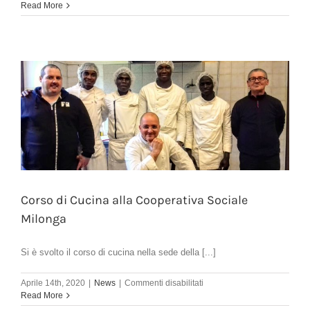
Milonga
Read More
Cura
Del
Verde
Si
Riparte
dai
Bastioni
Dopo
Il
Fermo
Per
Covid19
Corso di Cucina alla Cooperativa Sociale
Milonga
Si è svolto il corso di cucina nella sede della [...]
su
Aprile 14th, 2020
|
News
|
Commenti disabilitati
Corso
Read More
di