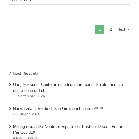
attivi
e
più
sani
1
2
Next
Articoli Recenti
Uno, Nessuno, Centomila modi di stare bene. Salute mentale
come bene di Tutti
11 Settembre 2024
Nuova vita al Verde di San Giovanni Lupatoto!!!!!!!
23 Giugno 2020
Milonga Cura Del Verde Si Riparte dai Bastioni Dopo Il Fermo
Per Covid19
4 Maggio 2020