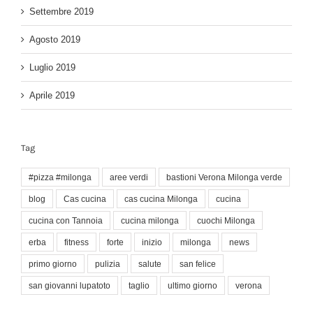
Settembre 2019
Agosto 2019
Luglio 2019
Aprile 2019
Tag
#pizza #milonga
aree verdi
bastioni Verona Milonga verde
blog
Cas cucina
cas cucina Milonga
cucina
cucina con Tannoia
cucina milonga
cuochi Milonga
erba
fitness
forte
inizio
milonga
news
primo giorno
pulizia
salute
san felice
san giovanni lupatoto
taglio
ultimo giorno
verona