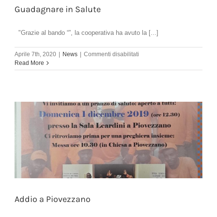
Guadagnare in Salute
"Grazie al bando “”, la cooperativa ha avuto la [...]
su
Aprile 7th, 2020
|
News
|
Commenti disabilitati
Guadagnare
Read More
in
Salute
Addio a Piovezzano