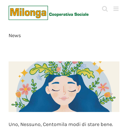
Skip
to
content
News
Uno, Nessuno, Centomila modi di stare bene.