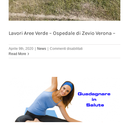
Lavori Aree Verde – Ospedale di Zevio Verona –
su
Aprile 9th, 2020
|
News
|
Commenti disabilitati
Lavori
Read More
Aree
Verde
–
Ospedale
di
Zevio
Verona
–