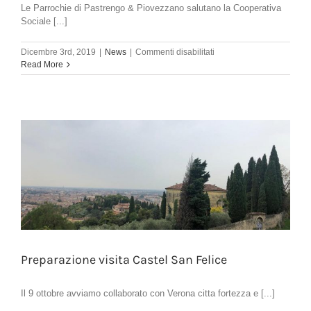
Le Parrochie di Pastrengo & Piovezzano salutano la Cooperativa
Sociale [...]
su
Dicembre 3rd, 2019
|
News
|
Commenti disabilitati
Addio
Read More
a
Piovezzano
Preparazione visita Castel San Felice
Il 9 ottobre avviamo collaborato con Verona citta fortezza e [...]