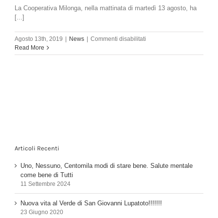
La Cooperativa Milonga, nella mattinata di martedì 13 agosto, ha
[...]
su
Agosto 13th, 2019
|
News
|
Commenti disabilitati
Taglio
Read More
erba
area
San
Pancrazio
Articoli Recenti
Uno, Nessuno, Centomila modi di stare bene. Salute mentale
come bene di Tutti
11 Settembre 2024
Nuova vita al Verde di San Giovanni Lupatoto!!!!!!!
23 Giugno 2020