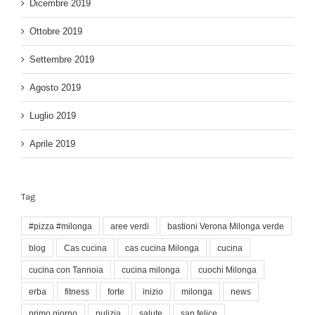
Dicembre 2019
Ottobre 2019
Settembre 2019
Agosto 2019
Luglio 2019
Aprile 2019
Tag
#pizza #milonga
aree verdi
bastioni Verona Milonga verde
blog
Cas cucina
cas cucina Milonga
cucina
cucina con Tannoia
cucina milonga
cuochi Milonga
erba
fitness
forte
inizio
milonga
news
primo giorno
pulizia
salute
san felice