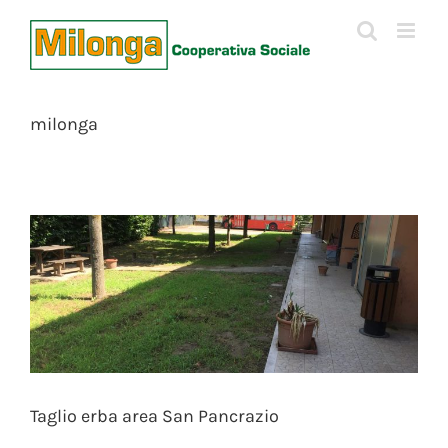
Skip
to
content
milonga
Taglio erba area San Pancrazio