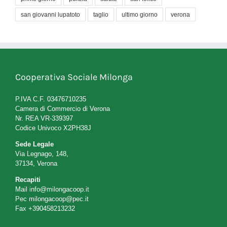
san giovanni lupatoto
taglio
ultimo giorno
verona
Cooperativa Sociale Milonga
P.IVA C.F. 03476710235
Camera di Commercio di Verona
Nr. REA VR-339397
Codice Univoco X2PH38J
Sede Legale
Via Legnago, 148,
37134, Verona
Recapiti
Mail
info@milongacoop.it
Pec
milongacoop@pec.it
Fax +390458213232